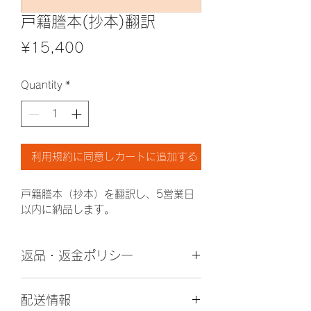
戸籍謄本(抄本)翻訳
Price
¥15,400
Quantity
*
利用規約に同意しカートに追加する
戸籍謄本（抄本）を翻訳し、5営業日
以内に納品します。
返品・返金ポリシー
商品の性質上、翻訳作業着手後の返金
配送情報
はありません。