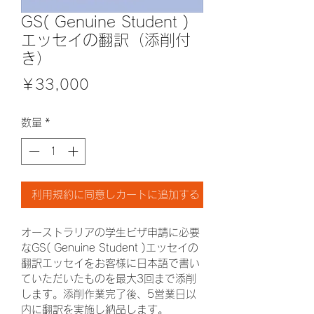
GS( Genuine Student )
エッセイの翻訳（添削付
き）
価
￥33,000
格
数量
*
利用規約に同意しカートに追加する
オーストラリアの学生ビザ申請に必要
なGS( Genuine Student )エッセイの
翻訳エッセイをお客様に日本語で書い
ていただいたものを最大3回まで添削
します。添削作業完了後、5営業日以
内に翻訳を実施し納品します。